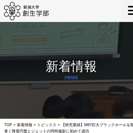
新着情報
news
TOP
>
新着情報
>
トピックス
>
【研究業績】M87巨大ブラックホールを
巻く降着円盤とジェットの同時撮影に初めて成功