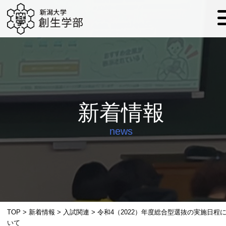
新着情報
news
TOP
>
新着情報
>
入試関連
>
令和4（2022）年度総合型選抜の実施日程
いて