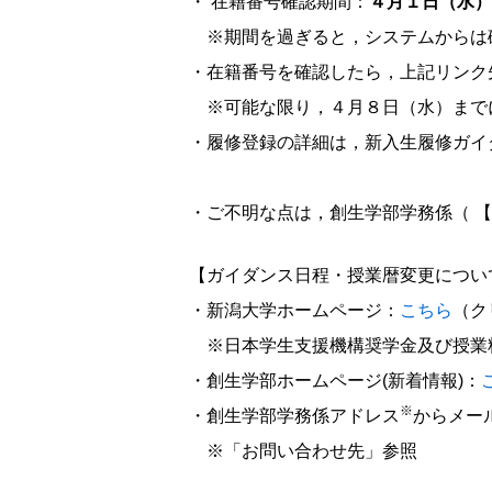
・ 在籍番号確認期間：
４月１日（水）
※期間を過ぎると，システムからは
・在籍番号を確認したら，上記リンク
※可能な限り，４月８日（水）まで
・履修登録の詳細は，新入生履修ガイ
・ご不明な点は，創生学部学務係（ 
【ガイダンス日程・授業暦変更につい
・新潟大学ホームページ：
こちら
（ク
※日本学生支援機構奨学金及び授業
・創生学部ホームページ(新着情報)：
※
・創生学部学務係アドレス
からメー
※「お問い合わせ先」参照