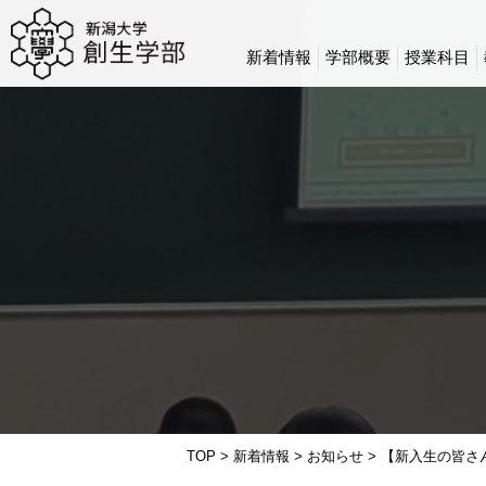
新着情報
学部概要
授業科目
TOP
>
新着情報
>
お知らせ
>
【新入生の皆さん