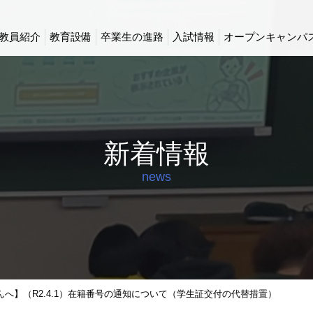
教員紹介
教育設備
卒業生の進路
入試情報
オープンキャンパ
新着情報
news
へ】（R2.4.1）在籍番号の通知について（学生証交付の代替措置）