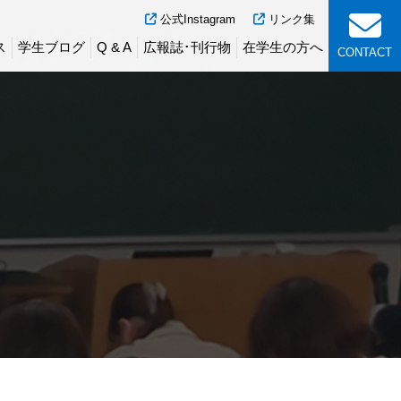
公式Instagram
リンク集
ス
学生ブログ
Q & A
広報誌･刊行物
在学生の方へ
CONTACT