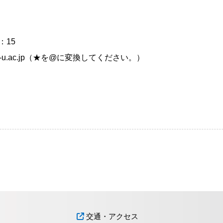
：15
ata-u.ac.jp（★を@に変換してください。）
交通・アクセス