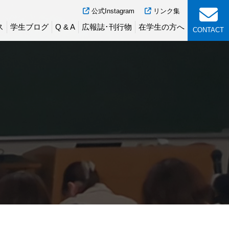
公式Instagram
リンク集
ス
学生ブログ
Q & A
広報誌･刊行物
在学生の方へ
CONTACT