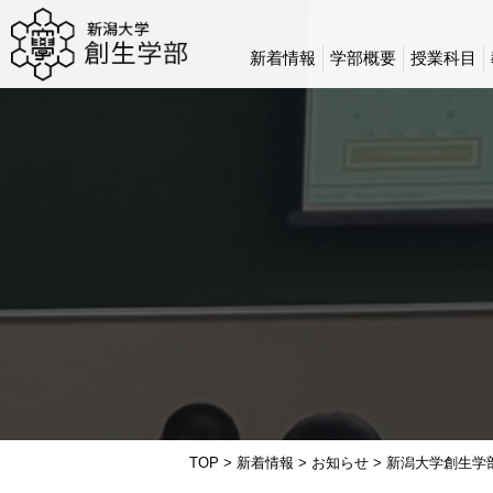
新着情報
学部概要
授業科目
TOP
>
新着情報
>
お知らせ
>
新潟大学創生学