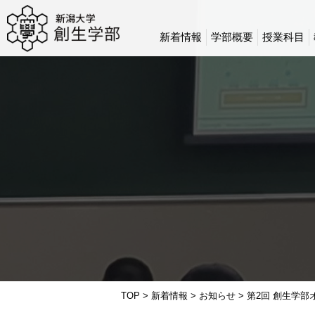
新着情報
学部概要
授業科目
TOP
>
新着情報
>
お知らせ
>
第2回 創生学