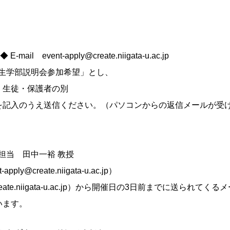
event-apply@create.niigata-u.ac.jp
創生学部説明会参加希望」とし、
、生徒・保護者の別
を記入のうえ送信ください。（パソコンからの返信メールが受
担当 田中一裕 教授
pply@create.niigata-u.ac.jp）
reate.niigata-u.ac.jp）から開催日の3日前までに送られ
います。