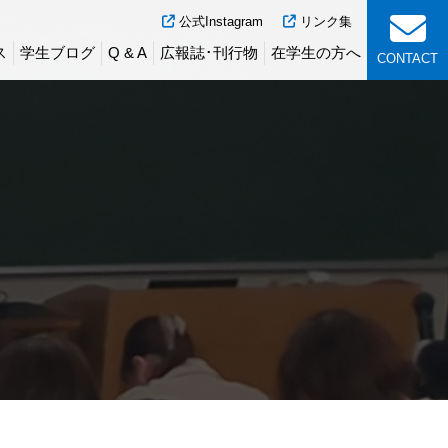
公式Instagram
リンク集
ス
学生ブログ
Q & A
広報誌･刊行物
在学生の方へ
CONTACT