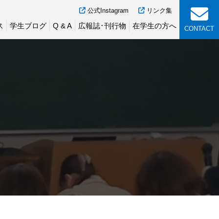
公式Instagram
リンク集
ス
学生ブログ
Q & A
広報誌･刊行物
在学生の方へ
CONTACT