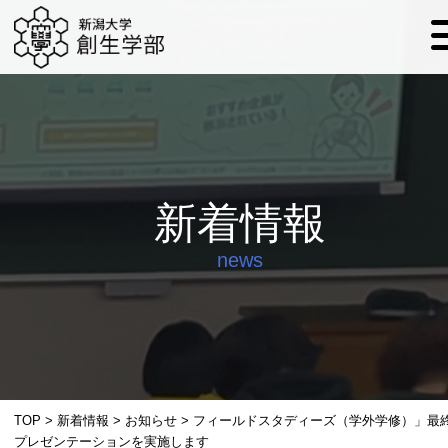
新着情報
news
TOP
>
新着情報
>
お知らせ
>
フィールドスタディーズ（学外学修）」最
プレゼンテーションを実施します