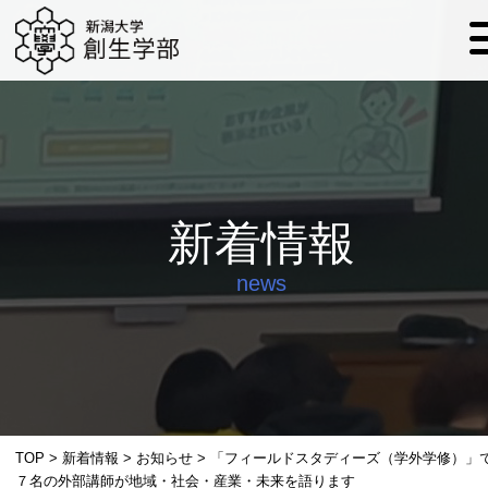
新着情報
news
TOP
>
新着情報
>
お知らせ
>
「フィールドスタディーズ（学外学修）」
７名の外部講師が地域・社会・産業・未来を語ります