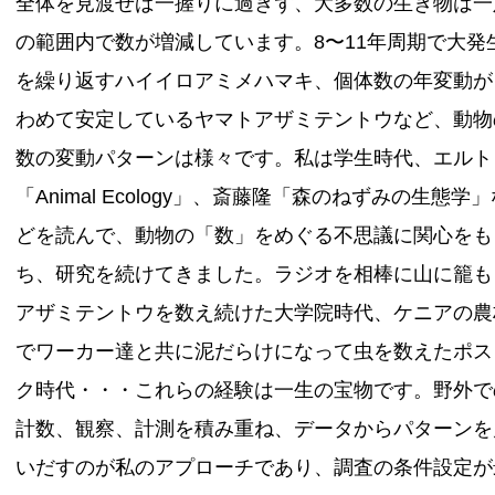
全体を見渡せば一握りに過ぎず、大多数の生き物は一
の範囲内で数が増減しています。8〜11年周期で大発
を繰り返すハイイロアミメハマキ、個体数の年変動が
わめて安定しているヤマトアザミテントウなど、動物
数の変動パターンは様々です。私は学生時代、エルト
「Animal Ecology」、斎藤隆「森のねずみの生態学
どを読んで、動物の「数」をめぐる不思議に関心をも
ち、研究を続けてきました。ラジオを相棒に山に籠も
アザミテントウを数え続けた大学院時代、ケニアの農
でワーカー達と共に泥だらけになって虫を数えたポス
ク時代・・・これらの経験は一生の宝物です。野外で
計数、観察、計測を積み重ね、データからパターンを
いだすのが私のアプローチであり、調査の条件設定が