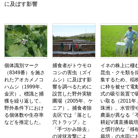
に及ぼす影響
個体識別マーク
捕食者がトウモロ
イネの株上に棲
（8349番）を施さ
コシの害虫（ズイ
昆虫・クモ類を
れたアオカメノコ
ムシ）に及ぼす影
集するため、稲
ハムシ（1999年、
響を調べるために
に枠を被せて電
金沢）。標識と捕
設営した野外実験
式の吸引装置で
獲を繰り返して、
圃場（2005年、ケ
い取る（2011年
野外条件下におけ
ニア）。捕食者除
珠洲）。水管理
る個体数や生存率
去区では「落とし
農薬が異なる「
などを推定した。
穴トラップ」と
耕起V溝直播栽
「手づかみ除去」
と慣行的な「移
の波状攻撃によ
栽培」の水田に