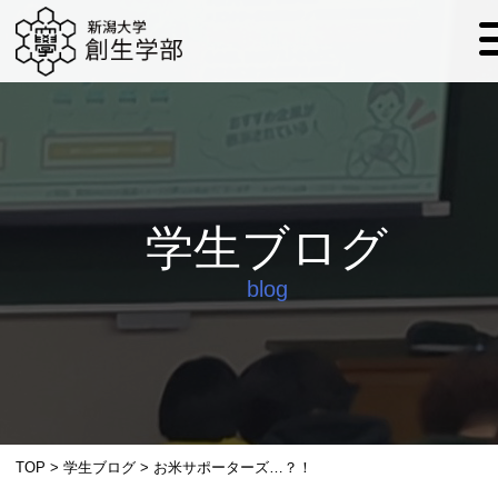
学生ブログ
blog
TOP
>
学生ブログ
>
お米サポーターズ…？！