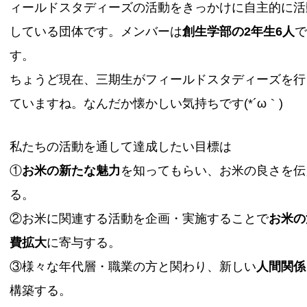
ィールドスタディーズの活動をきっかけに自主的に活
している団体です。メンバーは
創生学部の2年生6人
す。
ちょうど現在、三期生がフィールドスタディーズを行
ていますね。なんだか懐かしい気持ちです(*´ω｀)
私たちの活動を通して達成したい目標は
①
お米の新たな魅力
を知ってもらい、お米の良さを伝
る。
②お米に関連する活動を企画・実施することで
お米の
費拡大
に寄与する。
③様々な年代層・職業の方と関わり、新しい
人間関係
構築する。