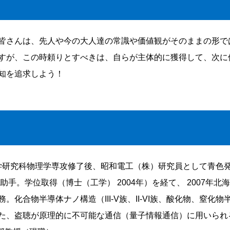
皆さんは、先人や今の大人達の常識や価値観がそのままの形で
すが、この時頼りとすべきは、自らが主体的に獲得して、次に
知を追求しよう！
学理学研究科物理学専攻修了後、昭和電工（株）研究員として青
助手。学位取得（博士（工学） 2004年）を経て、 2007年
化合物半導体ナノ構造（III-V族、II-VI族、酸化物、窒
た、盗聴が原理的に不可能な通信（量子情報通信）に用いられ