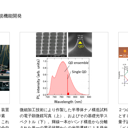
規機能開発
・装置
微細加工技術により作製した半導体ナノ構造試料
２つ
学素
の電子顕微鏡写真（上）、およびその基礎光学ス
とす
。これ
ペクトル（下）。輝線一本がバンド構造から分離
量子
で全自
された単一の電子状態からの光学遷移による発光
「ベ