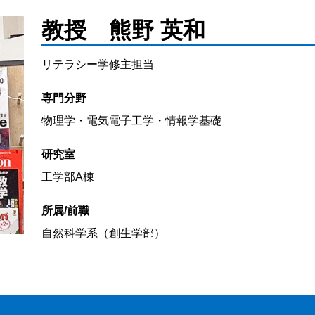
教授 熊野 英和
リテラシー学修主担当
専門分野
物理学・電気電子工学・情報学基礎
研究室
工学部A棟
所属/前職
自然科学系（創生学部）