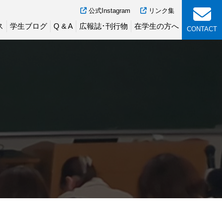
公式Instagram
リンク集
ス
学生ブログ
Q & A
広報誌･刊行物
在学生の方へ
CONTACT